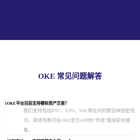
OKE 常见问题解答
1
OKE平台目前支持哪些资产交易？
我们支持包括BTC、ETH、SOL等在内的数百种加密货
币。具体列表可在OKE官方APP的“市场”版块实时查
看。