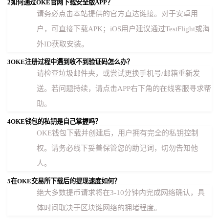
2
如何通过OKE官网下载安全版APP？
请务必点击本站提供的官方直达链接。对于安卓用
户，可直接下载APK；iOS用户建议通过TestFlight或海
外ID获取安装。
3
OKE注册过程中遇到收不到验证码怎么办？
请检查垃圾邮件夹，或尝试更换手机号/邮箱重新发
送。若问题持续，请点击APP右下角的在线客服寻求帮
助。
4
OKE钱包的私钥是自己掌握吗？
OKE钱包下载并创建后，用户拥有完全的私钥控制
权。请务必线下妥善保管您的助记词，切勿告知他
人。
5
在OKE交易所下载后的提现速度如何？
绝大多数提币请求将在3-10分钟内完成网络确认，具
体时间取决于区块链网络的拥堵程度。