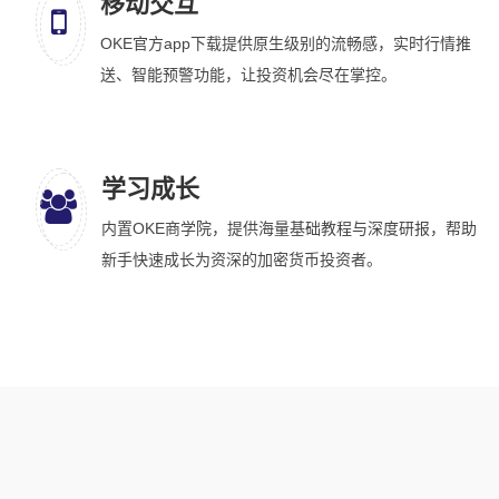
移动交互
OKE官方app下载提供原生级别的流畅感，实时行情推
送、智能预警功能，让投资机会尽在掌控。
学习成长
内置OKE商学院，提供海量基础教程与深度研报，帮助
新手快速成长为资深的加密货币投资者。