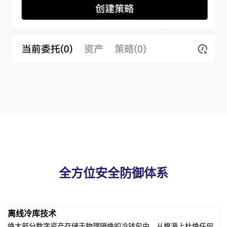
全方位安全防御体系
离线冷库技术
绝大部分数字资产存储于物理隔绝的冷钱包中，从根源上杜绝任何