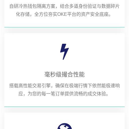
自研冷热钱包隔离方案，结合多道身份验证与数据碎片
化存储，全方位夯实OKE平台的资产安全底座。
毫秒级撮合性能
搭载高性能交易引擎，确保在极端行情下依然能极速响
应，为您的每一笔订单提供流畅的成交体验。