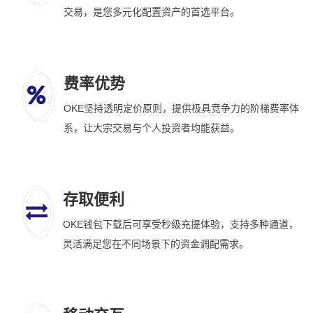
交易，是您多元化配置资产的首选平台。
费率优势
OKE坚持透明定价原则，提供极具竞争力的阶梯费率体
系，让大宗交易与个人投资者均能获益。
存取便利
OKE钱包下载后可享受秒级充提体验，支持多种通道，
灵活满足您在不同场景下的资金调配需求。